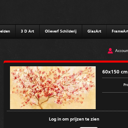
elden
3 D Art
Olieverf Schilderij
GlasArt
FrameAr
Accoun
60x150 cm 
Pr
Log in om prijzen te zien