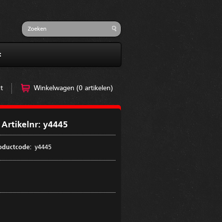
t
t
Winkelwagen (0 artikelen)
Artikelnr: y4445
oductcode:
y4445