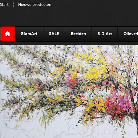
Start
Nieuwe producten
GlamArt
SALE
Beelden
3 D Art
Olieverf