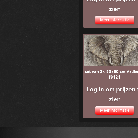
zien
Meer informatie
set van 2x 80x80 cm Artike
f9121
Log in om prijzen 
zien
Meer informatie