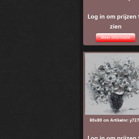
Log in om prijzen 
zien
Meer informatie
80x80 cm Artikelnr: y72
Log in om prijzen 