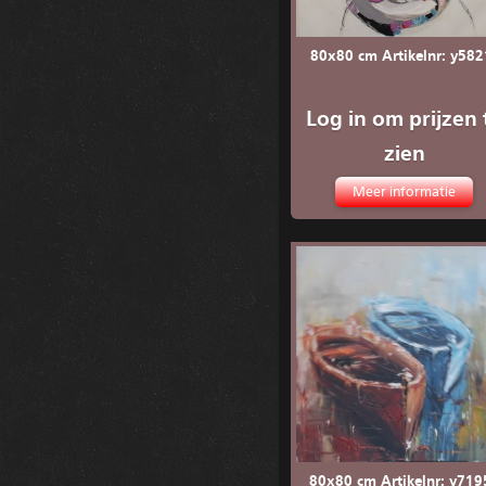
80x80 cm Artikelnr: y582
Log in om prijzen 
zien
Meer informatie
80x80 cm Artikelnr: y719