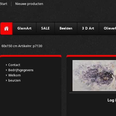
Start
Nieuwe producten
GlamArt
SALE
Beelden
3 D Art
Olieverf
60x150 cm Artikelnr: p7130
Contact
Bedrijfsgegevens
Welkom
beurzen
Log 