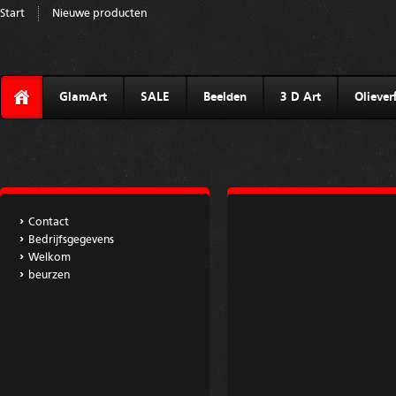
Start
Nieuwe producten
GlamArt
SALE
Beelden
3 D Art
Olieverf
Contact
Bedrijfsgegevens
Welkom
beurzen